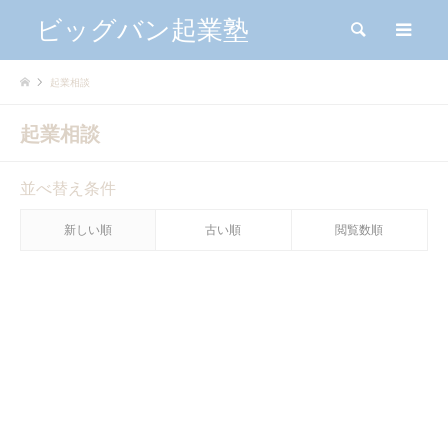
ビッグバン起業塾
検索
me
起業相談
起業相談
並べ替え条件
新しい順
古い順
閲覧数順
起業相談
ビッグバン セールス診断＆体
験会