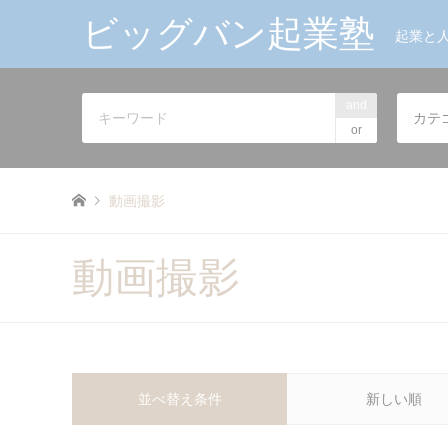
ビッグバン起業塾
起業と
and
カテ
or
動画撮影
動画撮影
並べ替え条件
新しい順