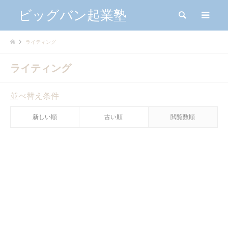
ビッグバン起業塾
検索
me
ライティング
ライティング
並べ替え条件
新しい順
古い順
閲覧数順
静岡県
FaceBook
起業塾塾長 福原志瑠美