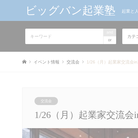
ビッグバン起業塾
起業と
and
カテ
or
イベント情報
交流会
1/26（月）起業家交流会i
交流会
1/26（月）起業家交流会i