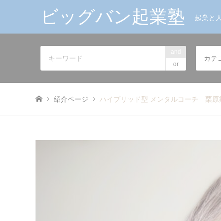
ビッグバン起業塾
起業と
and
カテ
or
紹介ページ
ハイブリッド型 メンタルコーチ 栗原