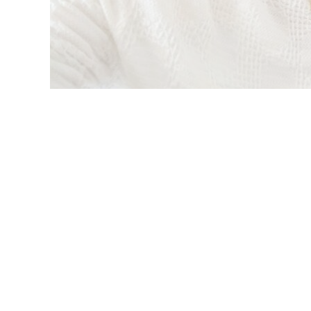
埼玉県
起業支援
メンタルブロック開放
ヒーリ
ハイブリッド型 メンタル
Tweet
Share
+1
Pin it